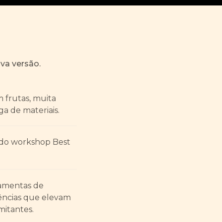
va versão.
 frutas, muita
ga de materiais.
 do workshop Best
ramentas de
ências que elevam
mitantes.