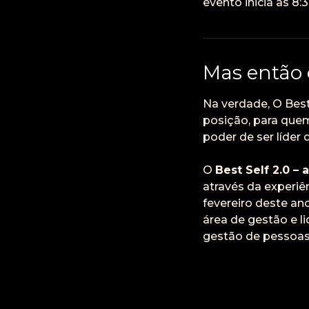
evento inicia às 8:
Mas então 
Na verdade, O Best 
posição, para quem
poder de ser líder
O
Best Self 2.0 –
através da experi
fevereiro deste an
área de gestão e l
gestão de pessoas