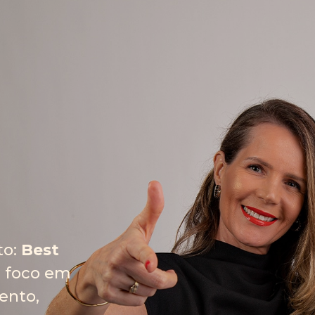
to:
Best
 foco em
ento,