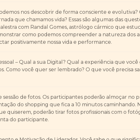
odemos nos descobrir de forma consciente e evolutiva? 
ornada que chamamos vida? Essas são algumas das quest
alestra com Randal Gomes, astrólogo cármico que estu
demonstrar como podemos compreender a natureza dos 
ctar positivamente nossa vida e performance.
essoal – Qual a sua Digital? Qual a experiência que você
s. Como você quer ser lembrado? O que você precisa sa
e sessão de fotos. Os participantes poderão almoçar no p
ntação do shopping que fica a 10 minutos caminhando. Ne
ue quiserem, poderão tirar fotos profissionais com o fotó
nta do participante.
mento e Motivação de Liderados. Você sabe o que signif