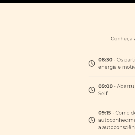
Conheça a
08:30
- Os part
energia e motiv
09:00
- Abertu
Self.
09:15
- Como d
autoconhecimen
a autoconsciênc