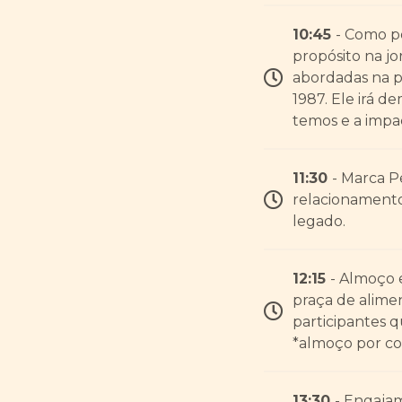
10:45
- Como p
propósito na j
abordadas na p
1987. Ele irá 
temos e a impa
11:30
- Marca P
relacionamento
legado.
12:15
- Almoço 
praça de alime
participantes q
*almoço por co
13:30
- Engaja