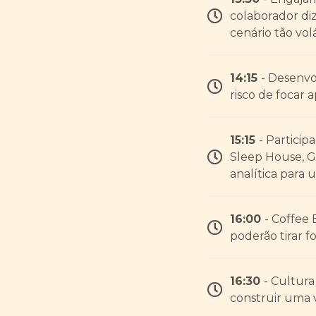
colaborador di
cenário tão vo
14:15
- Desenvo
risco de focar
15:15
- Particip
Sleep House, G
analítica para 
16:00
- Coffee 
poderão tirar f
16:30
- Cultur
construir uma v