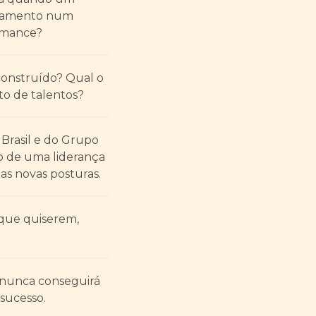
gajamento num
ormance?
construído? Qual o
to de talentos?
 Brasil e do Grupo
ão de uma liderança
das novas posturas.
s que quiserem,
 nunca conseguirá
 sucesso.