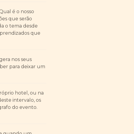
Qual é o nosso
ões que serão
da o tema desde
aprendizados que
 gera nos seus
ber para deixar um
róprio hotel, ou na
ste intervalo, os
grafo do evento.
ica quando um