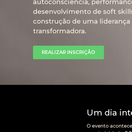
autoconsciência, performanc
desenvolvimento de soft skill
construção de uma liderança
transformadora.
REALIZAR INSCRIÇÃO
Um dia int
O evento acontece